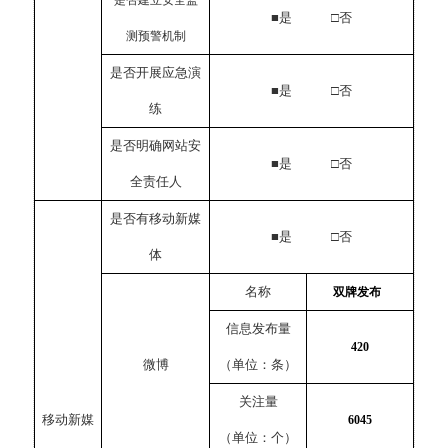
是否建立安全监
■是 □否
测预警机制
是否开展应急演
■是 □否
练
是否明确网站安
■是 □否
全责任人
是否有移动新媒
■是 □否
体
名称
双牌发布
信息发布量
420
微博
（单位：条）
关注量
移动新媒
6045
（单位：个）