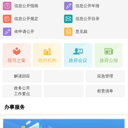
关于在双牌县“湘江双牌潇水段光倒刺鲃拟尖头鲌国家级水产种质资源保护区”开展渔业资源监测评估科研特许捕捞的公告
信息公开指南
信息公开年报
湖南省永州市双牌县2026年引进急需紧缺人才（第二批）第二轮报名相关事项公告
信息公开规定
信息公开目录
2026年双牌县中央专项彩票公益金支持低收入妇女“两癌”救助项目救助金拨付名单公示
依申请公开
意见箱
关于发放2025年度双牌县残疾人创业贴息名单的公示
关于发放2025年度双牌县残疾人创业扶持名单的公示
湖南省永州市双牌县2026年人才引进（第二批）第二轮体检复查结果公告
领导之窗
政府机构
政府会议
政府公报
解读回应
应急管理
政务公开
权责清单
工作要点
办事服务