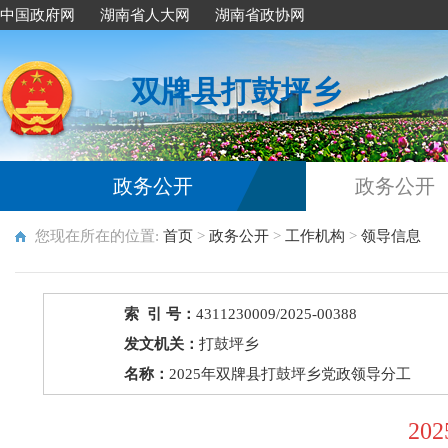
中国政府网
湖南省人大网
湖南省政协网
双牌县打鼓坪乡
政务公开
政务公开
您现在所在的位置:
首页
>
政务公开
>
工作机构
>
领导信息
索 引 号：
4311230009/2025-00388
发文机关：
打鼓坪乡
名称：
2025年双牌县打鼓坪乡党政领导分工
2