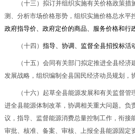
（十
三
）拟订并组织实施有关价格政策措
测、分析市场价格形势，组织实施价格总水平
政府指导价、政府定价的商品、服务价格和行
（十
四
）
指导
、
协调
、
监督
全县
招投标
活
（十
五
）会同有关部门拟定推进全县经济
发展战略，组织编制全县国民经济动员规划，
（十
六
）起草全县能源发展和有关监督管
进全县能源体制改革，协调相关重大问题。负
议，指导、监督能源消费总量控制工作，衔接
审批、核准、备案、审核、上报全县能源固定