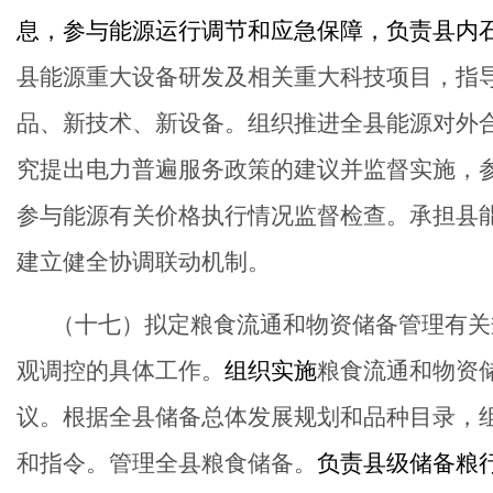
息，参与能源运行调节和应急保障，负责
县
内
县能源重大设备研发及相关重大科技项目，指
品、新技术、新设备。组织推进全县能源对外
究提出电力普遍服务政策的建议并监督实施，
参与能源有关价格执行情况监督检查。承担县
建立健全协调联动机制。
（十
七
）拟定粮食流通和物资储备管理有关
观调控的具体工作。
组织实施
粮食流通和物资
议。根据全县储备总体发展规划和品种目录，
和指令。管理全县粮食储备。
负责
县
级储备粮