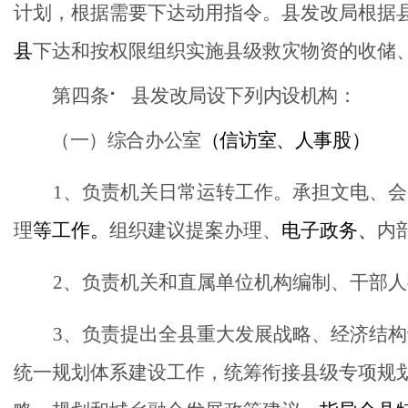
计划，根据需要下达动用指令。县发改局根据
县
下达和按权限组织实施县级救灾物资的收储
第四条
⠂
县发改局设下列内设机构：
（一）综合办公室
（
信访室、人事股
）
1、负责机关日常运转工作。承担文电、会
理
等工作。
组织建议提案办理、
电子政务、
内
2、负责机关和直属单位机构编制、干部
3、
负责提出全
县
重大发展战略、经济结构
统一规划体系建设工作，统筹衔接
县
级专项规