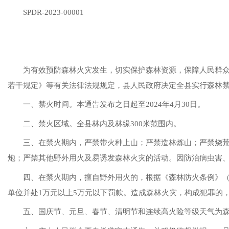
SPDR-2023-00001
为有效预防森林火灾发生，切实保护森林资源，保障人民群
若干规定》等有关法律法规规定，县人民政府决定全县实行森林
一、
禁火时间。
本通告发布之日起至
2024年4月30日。
二、禁火区域。全县林内及林缘
300米范围内。
三、在禁火期内，
严禁带火种上山；严禁造林炼山；严禁烧
炮；严禁其他野外用火及易诱发森林火灾的活动。因防治病虫害
四、
在禁火期内，擅自野外用火的，根据
《森林防火条例》
单位并处1万元以上5万元以下罚款。造成森林火灾，构成犯罪的
五、国庆节、元旦、春节、清明节和连续高火险等级天气为