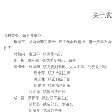
关于成
各村委会、镇直各单位：
根据市、县两会期间安全生产工作会议精神，进一步加强两
如下：
总顾问：廖卫平
镇党委书记
组
长：谭小峰
镇党委副书记、镇长
副组长：刘国华
镇党委副书记、人大主席、纪委副书记
周小芳
镇人大副主席
蒋连龙
镇正科级干部
胡建华
镇司法所所长
叶湘勇
镇派出所所长
成
员：黄拥军
政协联工委主任
胡登美
武装部长、副镇长
胡丽琴
党政办主任