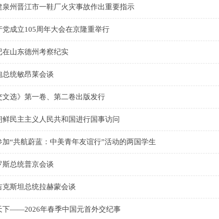
建泉州晋江市一鞋厂火灾事故作出重要指示
党成立105周年大会在京隆重举行
记在山东德州考察纪实
甸总统敏昂莱会谈
交文选》第一卷、第二卷出版发行
朝鲜民主主义人民共和国进行国事访问
参加“共航蔚蓝：中美青年友谊行”活动的两国学生
罗斯总统普京会谈
吉克斯坦总统拉赫蒙会谈
下——2026年春季中国元首外交纪事